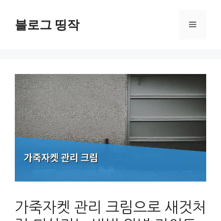
컨
텐
블로그 띵작
메
츠
로
뉴
건
너
뛰
기
가죽자켓 관리 크림으로 새것처