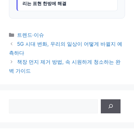
리는 표현 한방에 해결
카
트렌드·이슈
테
5G 시대 변화, 우리의 일상이 어떻게 바뀔지 예
고
측하다
리
책장 먼지 제거 방법, 속 시원하게 청소하는 완
벽 가이드
검
색