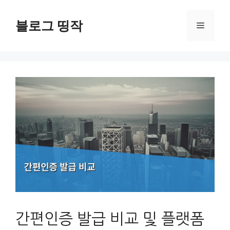
컨
텐
블로그 띵작
메
츠
로
뉴
건
너
뛰
기
간편인증 발급 비교 및 플랫폼