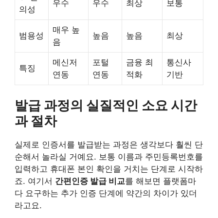
우수
우수
최상
보통
의성
매우 높
범용성
높음
높음
최상
음
메신저
포털
금융 최
통신사
특징
연동
연동
적화
기반
발급 과정의 실질적인 소요 시간
과 절차
실제로 인증서를 발급받는 과정은 생각보다 훨씬 단
순해서 놀라실 거예요. 보통 이름과 주민등록번호를
입력하고 휴대폰 본인 확인을 거치는 단계로 시작하
죠. 여기서
간편인증 발급 비교
를 해보면 플랫폼마
다 요구하는 추가 인증 단계에 약간의 차이가 있더
라고요.