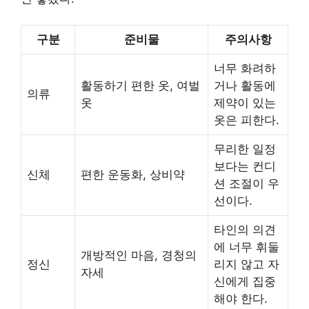
구분
준비물
주의사항
너무 화려하
활동하기 편한 옷, 여벌
거나 활동에
의류
옷
제약이 있는
옷은 피한다.
무리한 일정
보다는 컨디
신체
편한 운동화, 상비약
션 조절이 우
선이다.
타인의 의견
에 너무 휘둘
개방적인 마음, 경청의
정신
리지 않고 자
자세
신에게 집중
해야 한다.