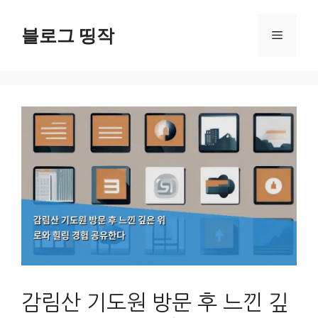
컨
텐
블로그 띵작
메
츠
로
뉴
건
너
뛰
기
감림산 기도원 방문 후 느낀 깊