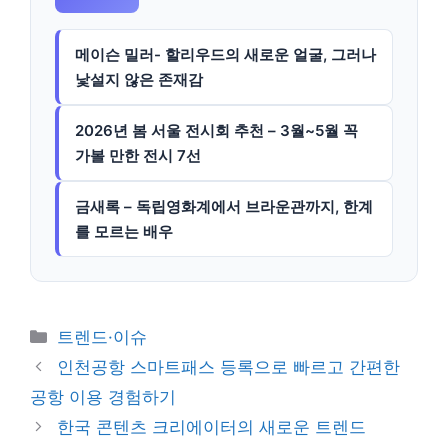
메이슨 밀러- 할리우드의 새로운 얼굴, 그러나
낯설지 않은 존재감
2026년 봄 서울 전시회 추천 – 3월~5월 꼭
가볼 만한 전시 7선
금새록 – 독립영화계에서 브라운관까지, 한계
를 모르는 배우
카
트렌드·이슈
테
인천공항 스마트패스 등록으로 빠르고 간편한
고
공항 이용 경험하기
리
한국 콘텐츠 크리에이터의 새로운 트렌드