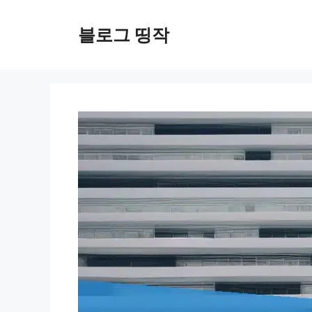
컨
텐
블로그 띵작
츠
로
건
너
뛰
기