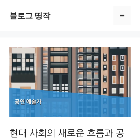
컨
텐
블로그 띵작
메
츠
로
뉴
건
너
뛰
기
현대 사회의 새로운 흐름과 공