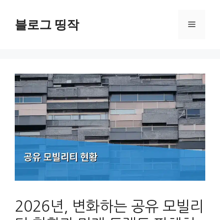
컨
텐
블로그 띵작
메
츠
로
뉴
건
너
뛰
기
2026년, 변화하는 공유 모빌리