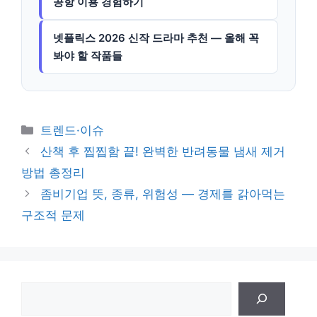
공항 이용 경험하기
넷플릭스 2026 신작 드라마 추천 — 올해 꼭
봐야 할 작품들
카
트렌드·이슈
테
산책 후 찝찝함 끝! 완벽한 반려동물 냄새 제거
고
방법 총정리
리
좀비기업 뜻, 종류, 위험성 — 경제를 갉아먹는
구조적 문제
검
색