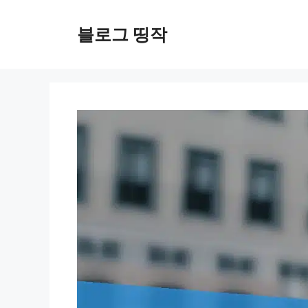
컨
텐
블로그 띵작
츠
로
건
너
뛰
기