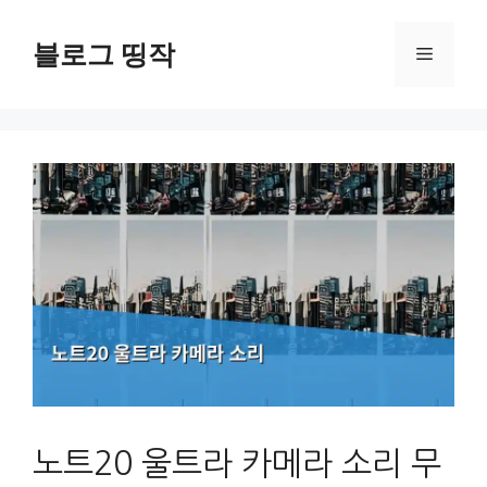
컨
텐
블로그 띵작
메
츠
로
뉴
건
너
뛰
기
노트20 울트라 카메라 소리 무