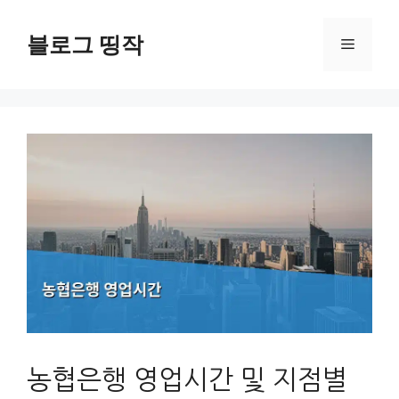
컨
텐
블로그 띵작
메
츠
로
뉴
건
너
뛰
기
농협은행 영업시간 및 지점별