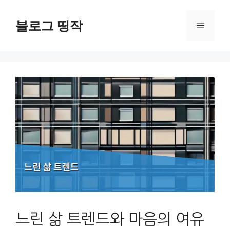
컨
텐
블로그 띵작
메
츠
로
뉴
건
너
뛰
기
느린 삶 트렌드와 마음의 여유