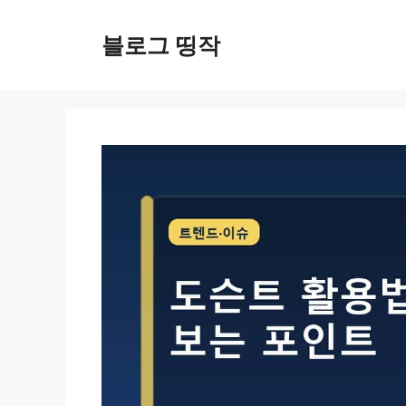
컨
텐
블로그 띵작
츠
로
건
너
뛰
기