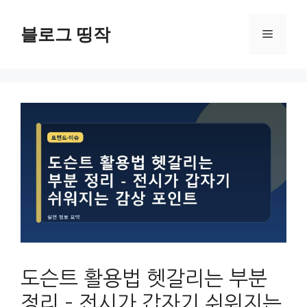
컨
텐
블로그 띵작
메
츠
로
뉴
건
너
뛰
기
도슨트 활용법 헷갈리는 부분
정리 – 전시가 갑자기 쉬워지는