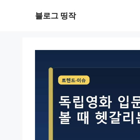
컨
텐
블로그 띵작
츠
로
건
너
뛰
기