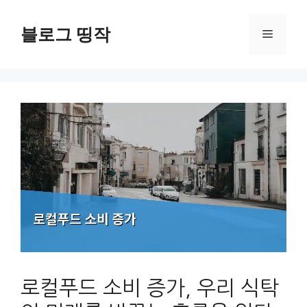
컨
텐
블로그 띵작
메
츠
로
뉴
건
너
뛰
기
로컬푸드 소비 증가, 우리 식탁