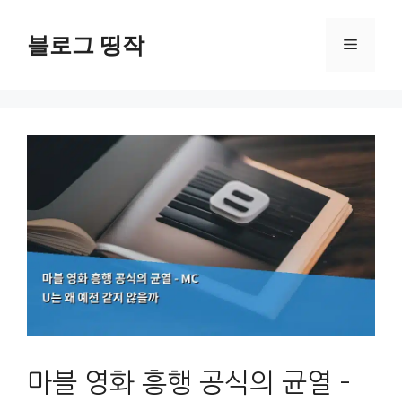
컨
텐
블로그 띵작
메
츠
로
뉴
건
너
뛰
기
마블 영화 흥행 공식의 균열 –