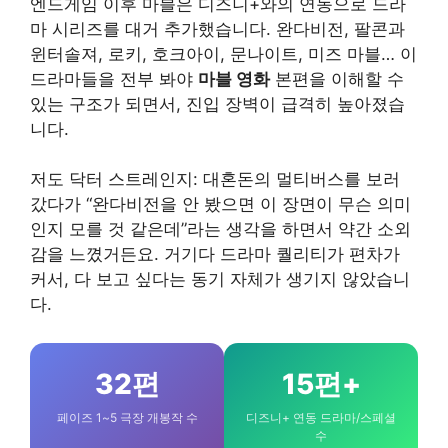
엔드게임 이후 마블은 디즈니+와의 연동으로 드라
마 시리즈를 대거 추가했습니다. 완다비전, 팔콘과
윈터솔져, 로키, 호크아이, 문나이트, 미즈 마블… 이
드라마들을 전부 봐야
마블 영화
본편을 이해할 수
있는 구조가 되면서, 진입 장벽이 급격히 높아졌습
니다.
저도 닥터 스트레인지: 대혼돈의 멀티버스를 보러
갔다가 “완다비전을 안 봤으면 이 장면이 무슨 의미
인지 모를 것 같은데”라는 생각을 하면서 약간 소외
감을 느꼈거든요. 거기다 드라마 퀄리티가 편차가
커서, 다 보고 싶다는 동기 자체가 생기지 않았습니
다.
32편
15편+
페이즈 1~5 극장 개봉작 수
디즈니+ 연동 드라마/스페셜
수