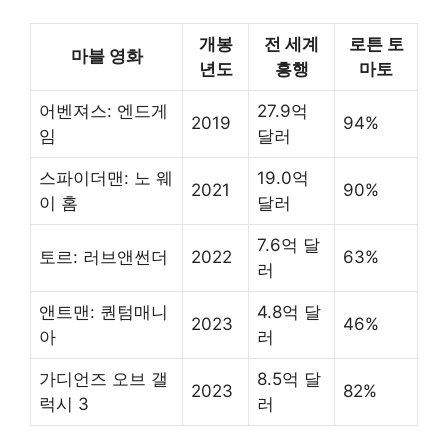
개봉
전 세계
로튼 토
마블 영화
년도
흥행
마토
어벤져스: 엔드게
27.9억
2019
94%
임
달러
스파이더맨: 노 웨
19.0억
2021
90%
이 홈
달러
7.6억 달
토르: 러브앤썬더
2022
63%
러
앤트맨: 퀀텀매니
4.8억 달
2023
46%
아
러
가디언즈 오브 갤
8.5억 달
2023
82%
럭시 3
러