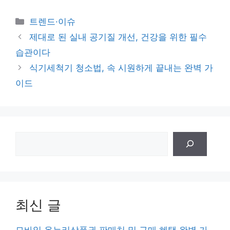
카
트렌드·이슈
테
제대로 된 실내 공기질 개선, 건강을 위한 필수
고
습관이다
리
식기세척기 청소법, 속 시원하게 끝내는 완벽 가
이드
검
색
최신 글
모바일 온누리상품권 판매처 및 구매 혜택 완벽 가