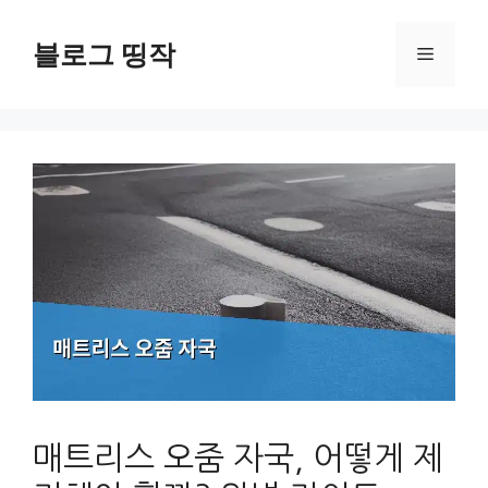
컨
텐
블로그 띵작
메
츠
로
뉴
건
너
뛰
기
매트리스 오줌 자국, 어떻게 제