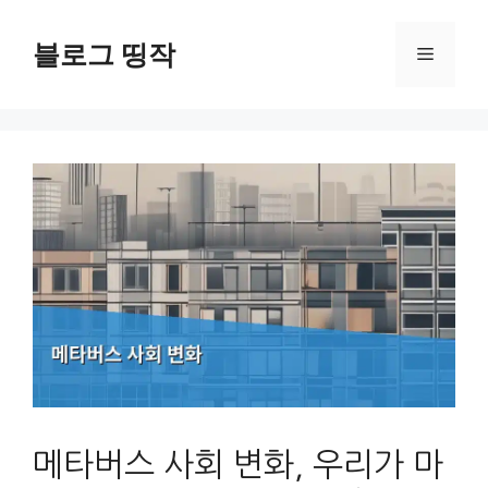
컨
텐
블로그 띵작
메
츠
로
뉴
건
너
뛰
기
메타버스 사회 변화, 우리가 마