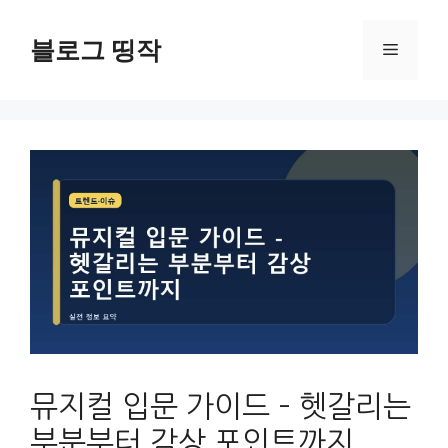
컨
텐
블로그 띵작
메
츠
로
뉴
건
너
뛰
기
뮤지컬 입문 가이드 – 헷갈리는
부분부터 감상 포인트까지