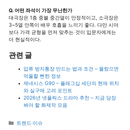
Q. 어떤 좌석이 가장 무난한가
대극장은 1층 중블 중간열이 안정적이고, 소극장은
3~5열 안쪽이 배우 호흡을 느끼기 좋다. 다만 시야
보다 가격 균형을 먼저 맞추는 것이 입문자에게는
더 현실적이다.
관련 글
압류 방지통장 만드는 법과 조건 – 몰랐으면
억울할 뻔한 정보
제네시스 G90 – 플래그십 세단의 현재 위치
와 실구매 고려 포인트
2026년 넷플릭스 드라마 추천 – 지금 당장
봐야 할 화제작 모음
카
트렌드·이슈
테