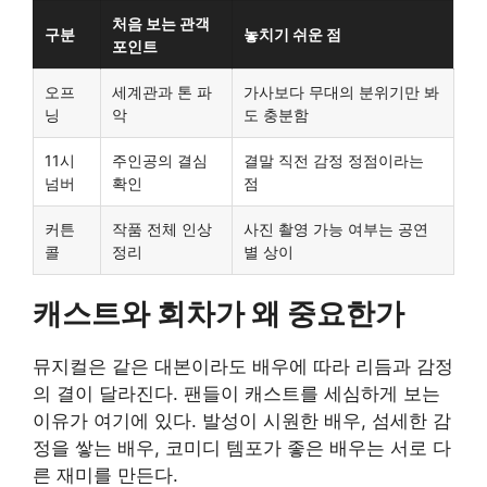
처음 보는 관객
구분
놓치기 쉬운 점
포인트
오프
세계관과 톤 파
가사보다 무대의 분위기만 봐
닝
악
도 충분함
11시
주인공의 결심
결말 직전 감정 정점이라는
넘버
확인
점
커튼
작품 전체 인상
사진 촬영 가능 여부는 공연
콜
정리
별 상이
캐스트와 회차가 왜 중요한가
뮤지컬은 같은 대본이라도 배우에 따라 리듬과 감정
의 결이 달라진다. 팬들이 캐스트를 세심하게 보는
이유가 여기에 있다. 발성이 시원한 배우, 섬세한 감
정을 쌓는 배우, 코미디 템포가 좋은 배우는 서로 다
른 재미를 만든다.