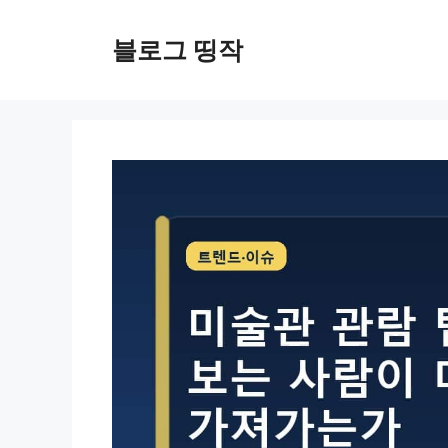
컨
텐
블로그 띵작
츠
로
건
너
뛰
기