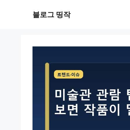
컨
텐
블로그 띵작
츠
로
건
너
뛰
기