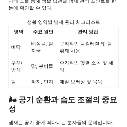
아래 표를 통해 생활 습관별 냄새 관리 포인트를 한
눈에 확인할 수 있다.
생활 영역별 냄새 관리 체크리스트
영역
주요 원인
관리 방법
배설물, 발
규칙적인 물걸레질 및 탈
바닥
자국
취제 사용
쿠션/
주기적인 햇볕 소독 및 세
땀, 분비물
방석
탁
털
피지, 먼지
매일 브러싱 및 목욕
🌬️ 공기 순환과 습도 조절의 중요
성
냄새는 공기 중에 떠다니는 분자들의 문제입니다.