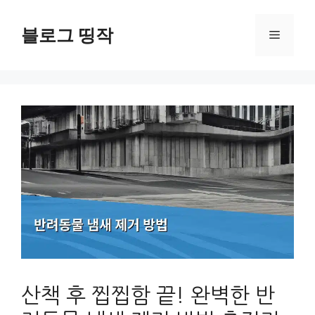
컨
텐
블로그 띵작
메
츠
로
뉴
건
너
뛰
기
산책 후 찝찝함 끝! 완벽한 반