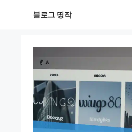
컨
텐
블로그 띵작
츠
로
건
너
뛰
기