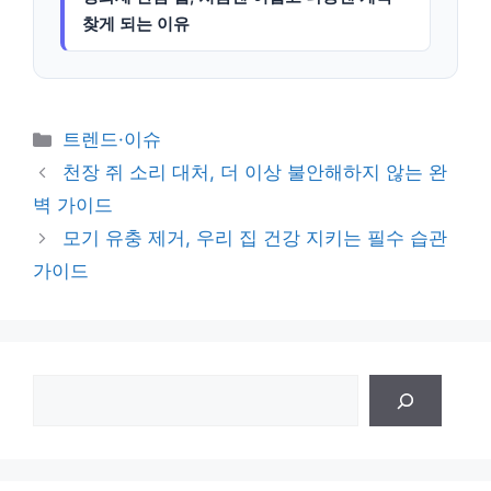
찾게 되는 이유
카
트렌드·이슈
테
천장 쥐 소리 대처, 더 이상 불안해하지 않는 완
고
벽 가이드
리
모기 유충 제거, 우리 집 건강 지키는 필수 습관
가이드
검
색