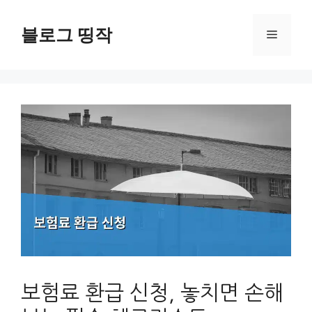
컨
텐
블로그 띵작
메
츠
로
뉴
건
너
뛰
기
보험료 환급 신청, 놓치면 손해