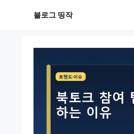
컨
텐
블로그 띵작
츠
로
건
너
뛰
기