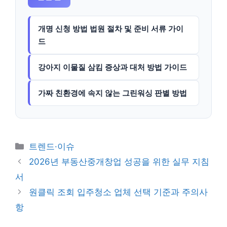
개명 신청 방법 법원 절차 및 준비 서류 가이
드
강아지 이물질 삼킴 증상과 대처 방법 가이드
가짜 친환경에 속지 않는 그린워싱 판별 방법
카
트렌드·이슈
테
2026년 부동산중개창업 성공을 위한 실무 지침
고
서
리
원클릭 조회 입주청소 업체 선택 기준과 주의사
항