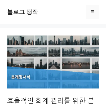
컨
텐
블로그 띵작
메
츠
로
뉴
건
너
뛰
기
효율적인 회계 관리를 위한 분