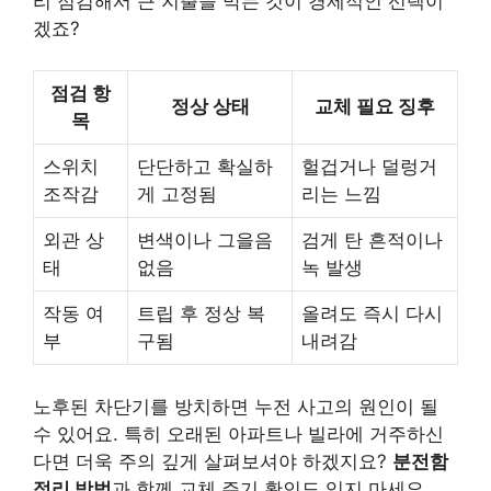
리 점검해서 큰 지출을 막는 것이 경제적인 선택이
겠죠?
점검 항
정상 상태
교체 필요 징후
목
스위치
단단하고 확실하
헐겁거나 덜렁거
조작감
게 고정됨
리는 느낌
외관 상
변색이나 그을음
검게 탄 흔적이나
태
없음
녹 발생
작동 여
트립 후 정상 복
올려도 즉시 다시
부
구됨
내려감
노후된 차단기를 방치하면 누전 사고의 원인이 될
수 있어요. 특히 오래된 아파트나 빌라에 거주하신
다면 더욱 주의 깊게 살펴보셔야 하겠지요?
분전함
정리 방법
과 함께 교체 주기 확인도 잊지 마세요.