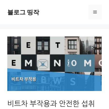
컨
텐
블로그 띵작
메
츠
로
뉴
건
너
뛰
기
비트차 부작용과 안전한 섭취