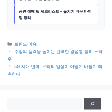
공연 예매 팁 체크리스트 – 놓치기 쉬운 타이
밍 정리
카
트렌드·이슈
테
주방의 품격을 높이는 완벽한 양념통 정리 노하
고
우
리
5G 시대 변화, 우리의 일상이 어떻게 바뀔지 예
측하다
검
색