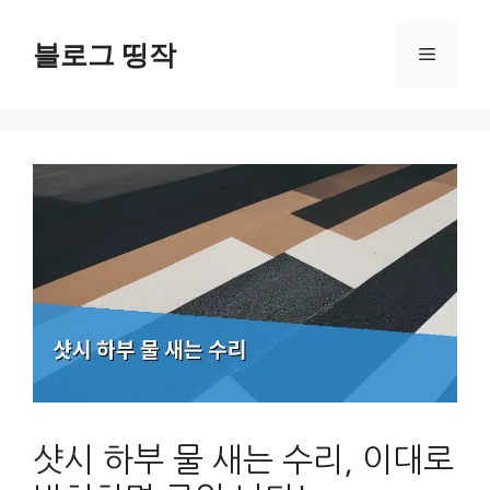
컨
텐
블로그 띵작
메
츠
로
뉴
건
너
뛰
기
샷시 하부 물 새는 수리, 이대로