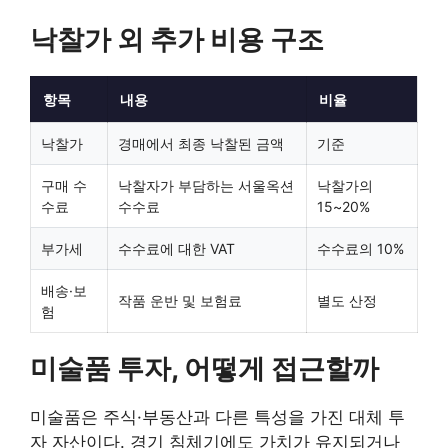
낙찰가 외 추가 비용 구조
항목
내용
비율
낙찰가
경매에서 최종 낙찰된 금액
기준
구매 수
낙찰자가 부담하는 서울옥션
낙찰가의
수료
수수료
15~20%
부가세
수수료에 대한 VAT
수수료의 10%
배송·보
작품 운반 및 보험료
별도 산정
험
미술품 투자, 어떻게 접근할까
미술품은 주식·부동산과 다른 특성을 가진 대체 투
자 자산이다. 경기 침체기에도 가치가 유지되거나