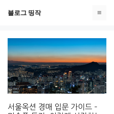
컨
텐
블로그 띵작
메
츠
로
뉴
건
너
뛰
기
서울옥션 경매 입문 가이드 –