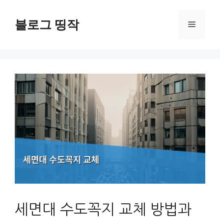
컨
텐
블로그 띵작
메
츠
로
뉴
건
너
뛰
기
세면대 수도꼭지 교체 방법과