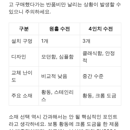
고 구매했다가는 반품비만 날리는 상황이 발생할 수
있으니 주의하세요.
구분
원홀 수전
4인치 수전
설치 구멍
1개
3개
클래식함, 안정
디자인
모던함, 심플함
적
교체 난이
비교적 낮음
중간 수준
도
황동, 스테인리
주요 소재
황동, 크롬 도금
스
소재 선택 역시 간과해서는 안 될 핵심적인 포인트
라고 생각하네요. 보통 황동에 크롬 도금을 한 제품