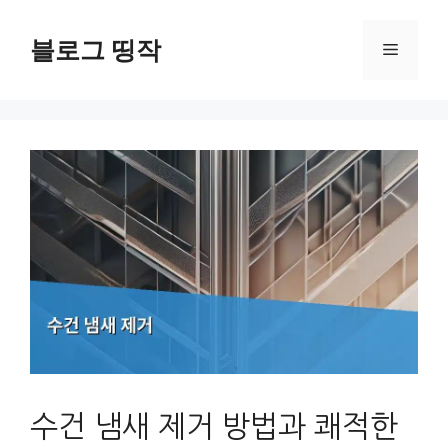
컨
텐
블로그 띵작
메
츠
로
뉴
건
너
뛰
기
수건 냄새 제거 방법과 쾌적한