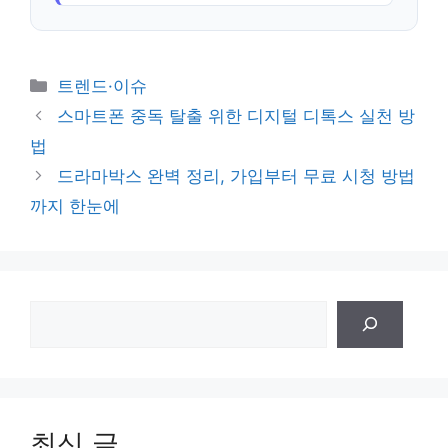
카
트렌드·이슈
테
스마트폰 중독 탈출 위한 디지털 디톡스 실천 방
고
법
리
드라마박스 완벽 정리, 가입부터 무료 시청 방법
까지 한눈에
검
색
최신 글