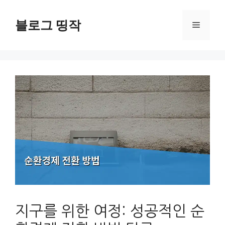
컨
텐
블로그 띵작
메
츠
로
뉴
건
너
뛰
기
지구를 위한 여정: 성공적인 순