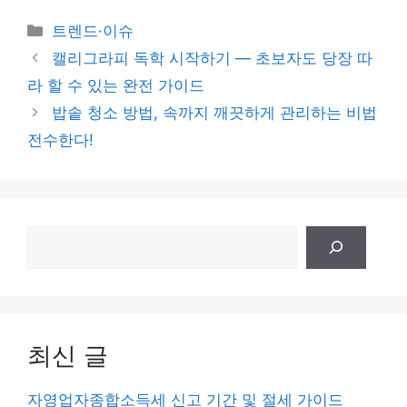
카
트렌드·이슈
테
캘리그라피 독학 시작하기 — 초보자도 당장 따
고
라 할 수 있는 완전 가이드
리
밥솥 청소 방법, 속까지 깨끗하게 관리하는 비법
전수한다!
검
색
최신 글
자영업자종합소득세 신고 기간 및 절세 가이드