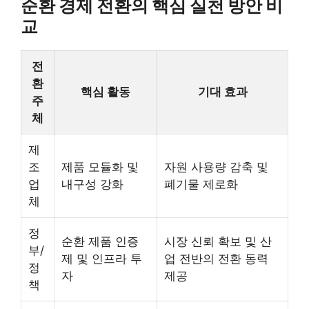
순환 경제 전환의 핵심 실천 방안 비
교
전
환
핵심 활동
기대 효과
주
체
제
조
제품 모듈화 및
자원 사용량 감축 및
업
내구성 강화
폐기물 제로화
체
정
순환 제품 인증
시장 신뢰 확보 및 산
부/
제 및 인프라 투
업 전반의 전환 동력
정
자
제공
책