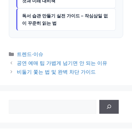
것과 미래 대비책
독서 습관 만들기 실전 가이드 – 작심삼일 없
이 꾸준히 읽는 법
카
트렌드·이슈
테
공연 예매 팁 가볍게 넘기면 안 되는 이유
고
비둘기 쫓는 법 및 완벽 차단 가이드
리
검
색