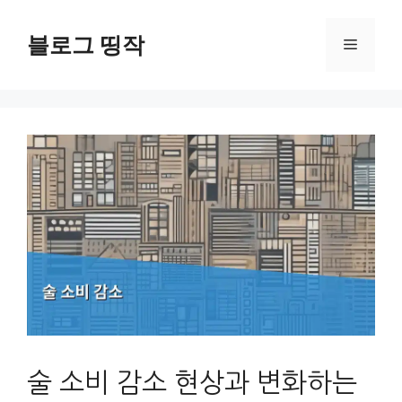
컨
텐
블로그 띵작
메
츠
로
뉴
건
너
뛰
기
술 소비 감소 현상과 변화하는