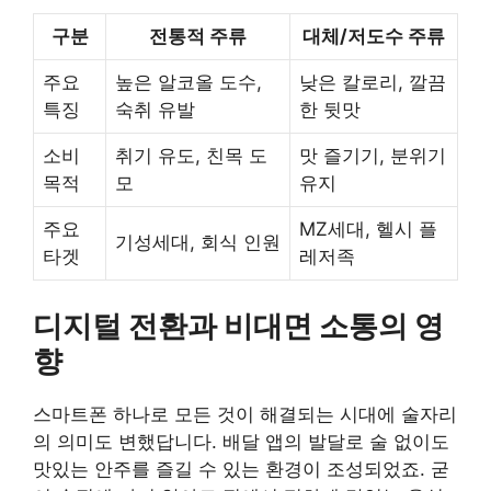
구분
전통적 주류
대체/저도수 주류
주요
높은 알코올 도수,
낮은 칼로리, 깔끔
특징
숙취 유발
한 뒷맛
소비
취기 유도, 친목 도
맛 즐기기, 분위기
목적
모
유지
주요
MZ세대, 헬시 플
기성세대, 회식 인원
타겟
레저족
디지털 전환과 비대면 소통의 영
향
스마트폰 하나로 모든 것이 해결되는 시대에 술자리
의 의미도 변했답니다. 배달 앱의 발달로 술 없이도
맛있는 안주를 즐길 수 있는 환경이 조성되었죠. 굳