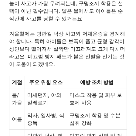
놀이 사고가 가장 우려되는데, 구명조끼 착용은 선
택이 아닌 필수입니다. 얕은 물에서도 아이들은 순
식간에 사고를 당할 수 있거든요.
겨울철에는 빙판길 낙상 사고와 저체온증을 경계해
야 합니다. 특히 아이들은 보폭이 좁고 균형 감각이
성인보다 떨어져서 살짝만 미끄러져도 크게 다치더
라고요. 미끄럼 방지 패드가 붙은 신발을 신기는 것
이 도움이 되겠네요.
계절
주요 위험 요소
예방 조치 방법
봄/
미세먼지, 야외
마스크 착용 및 피부 보
가을
알레르기
호제 사용
익사, 일사병, 식
구명조끼 착용 및 수분
여름
중독
섭취 강화
빙판길 낙상, 화
미끄럼 방지 신발 및 적