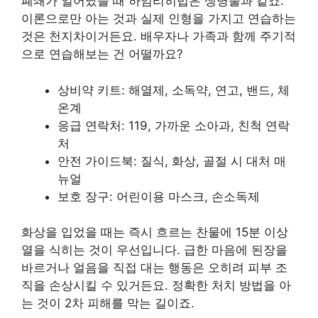
폐쇄가 일어났을 때 하임리히법은 생명줄과 같죠.
이론으로만 아는 것과 실제 인형을 가지고 연습하는
것은 천지차이거든요. 배우자나 가족과 함께 주기적
으로 연습해보는 건 어떨까요?
상비약 키트: 해열제, 소독약, 연고, 밴드, 체
온계
응급 연락처: 119, 가까운 소아과, 친척 연락
처
안전 가이드북: 질식, 화상, 골절 시 대처 매
뉴얼
보호 장구: 어린이용 마스크, 손소독제
화상을 입었을 때는 즉시 흐르는 찬물에 15분 이상
열을 식히는 것이 우선입니다. 급한 마음에 된장을
바르거나 얼음을 직접 대는 행동은 오히려 피부 조
직을 손상시킬 수 있거든요. 정확한 처치 방법을 아
는 것이 2차 피해를 막는 길이죠.