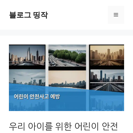
컨
텐
블로그 띵작
메
츠
로
뉴
건
너
뛰
기
우리 아이를 위한 어린이 안전