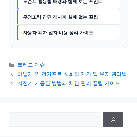
도슨트 활용법 배경과 함께 보는 포인트
우엉조림 간단 레시피 실패 없는 꿀팁
자동차 폐차 절차 비용 정리 가이드
카
트렌드·이슈
테
하얗게 낀 전기포트 석회질 제거 및 유지 관리법
고
자전거 기름칠 방법과 체인 관리 꿀팁 가이드
리
검
색