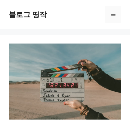
컨
텐
블로그 띵작
메
츠
로
뉴
건
너
뛰
기