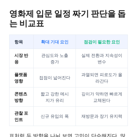
영화제 입문 일정 짜기 판단을 돕
는 비교표
항목
확대 기대 요인
점검이 필요한 요인
시장 반
관심도와 노출
실제 전환과 지속성이
응
증가
변수
플랫폼
과열되면 피로도가 올
접점이 넓어진다
영향
라간다
콘텐츠
짧고 강한 메시
깊이가 약하면 빠르게
방향
지가 유리
교체된다
관찰 포
신규 유입의 폭
재방문과 장기 유지력
인트
표처럼 두 방향을 나눠 보면 고민이 단순해진다. 많