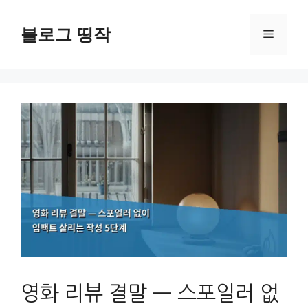
컨
텐
블로그 띵작
메
츠
로
뉴
건
너
뛰
기
영화 리뷰 결말 — 스포일러 없