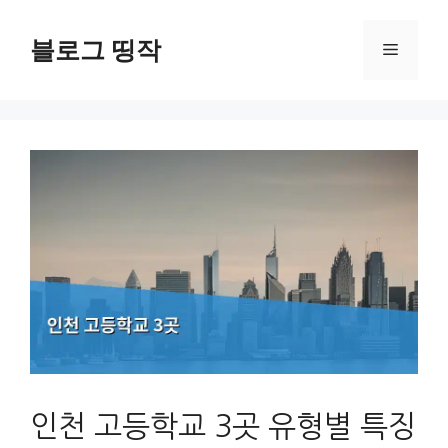
컨
텐
블로그 띵작
메
츠
로
뉴
건
너
뛰
기
인천 고등학교 3곳 유형별 특징