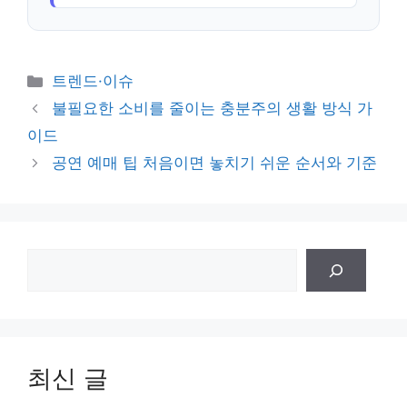
카
트렌드·이슈
테
불필요한 소비를 줄이는 충분주의 생활 방식 가
고
이드
리
공연 예매 팁 처음이면 놓치기 쉬운 순서와 기준
검
색
최신 글