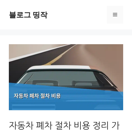
컨
텐
블로그 띵작
메
츠
로
뉴
건
너
뛰
기
자동차 폐차 절차 비용 정리 가