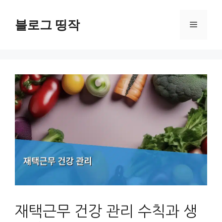
컨
텐
블로그 띵작
메
츠
로
뉴
건
너
뛰
기
재택근무 건강 관리 수칙과 생