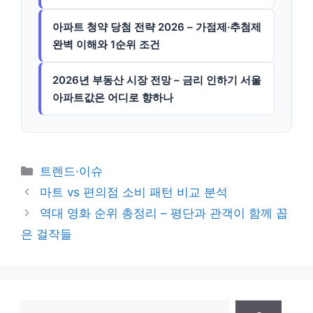
아파트 청약 당첨 전략 2026 – 가점제·추첨제
완벽 이해와 1순위 조건
2026년 부동산 시장 전망 – 금리 인하기 서울
아파트값은 어디로 향하나
카
트렌드·이슈
테
마트 vs 편의점 소비 패턴 비교 분석
고
역대 영화 순위 총정리 – 평단과 관객이 함께 꼽
리
은 걸작들
검