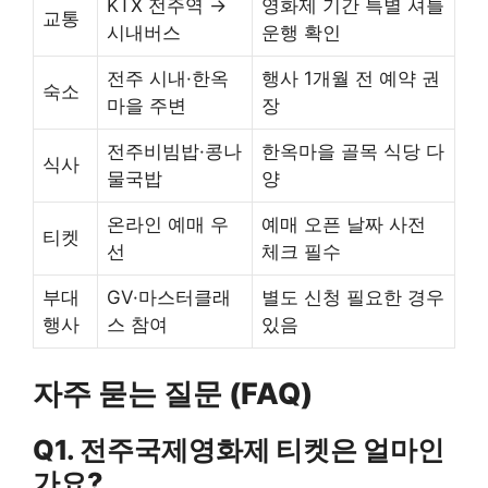
KTX 전주역 →
영화제 기간 특별 셔틀
교통
시내버스
운행 확인
전주 시내·한옥
행사 1개월 전 예약 권
숙소
마을 주변
장
전주비빔밥·콩나
한옥마을 골목 식당 다
식사
물국밥
양
온라인 예매 우
예매 오픈 날짜 사전
티켓
선
체크 필수
부대
GV·마스터클래
별도 신청 필요한 경우
행사
스 참여
있음
자주 묻는 질문 (FAQ)
Q1. 전주국제영화제 티켓은 얼마인
가요?