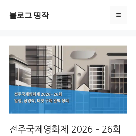
컨
텐
블로그 띵작
메
츠
로
뉴
건
너
뛰
기
전주국제영화제 2026 – 26회