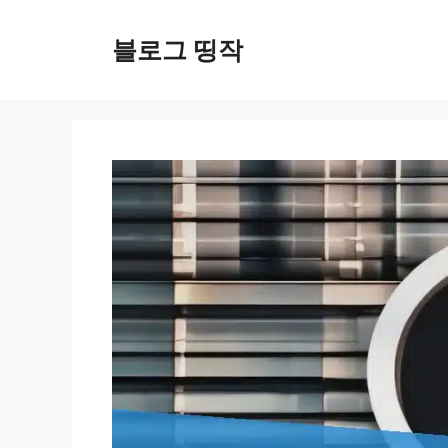
컨
텐
블로그 띵작
츠
로
건
너
뛰
기