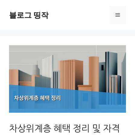
컨
텐
블로그 띵작
메
츠
로
뉴
건
너
뛰
기
차상위계층 혜택 정리 및 자격