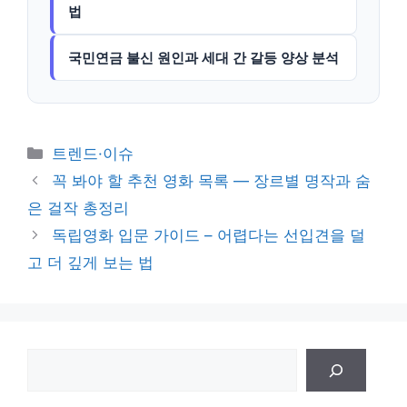
법
국민연금 불신 원인과 세대 간 갈등 양상 분석
카
트렌드·이슈
테
꼭 봐야 할 추천 영화 목록 — 장르별 명작과 숨
고
은 걸작 총정리
리
독립영화 입문 가이드 – 어렵다는 선입견을 덜
고 더 깊게 보는 법
검
색