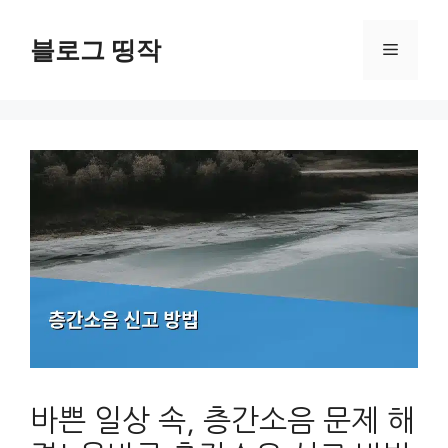
컨
텐
블로그 띵작
메
츠
로
뉴
건
너
뛰
기
바쁜 일상 속, 층간소음 문제 해