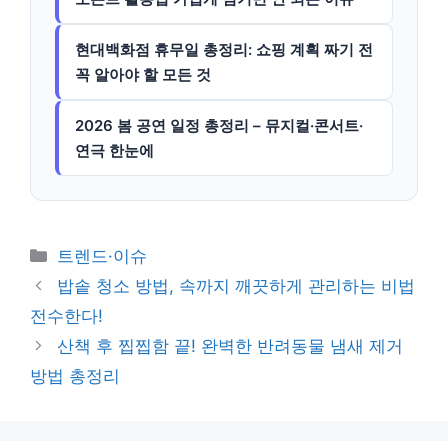
현대백화점 휴무일 총정리: 쇼핑 계획 짜기 전
꼭 알아야 할 모든 것
2026 봄 공연 일정 총정리 – 뮤지컬·콘서트·
연극 한눈에
카
트렌드·이슈
테
밥솥 청소 방법, 속까지 깨끗하게 관리하는 비법
고
전수한다!
리
산책 후 찝찝함 끝! 완벽한 반려동물 냄새 제거
방법 총정리