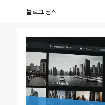
컨
텐
블로그 띵작
츠
로
건
너
뛰
기