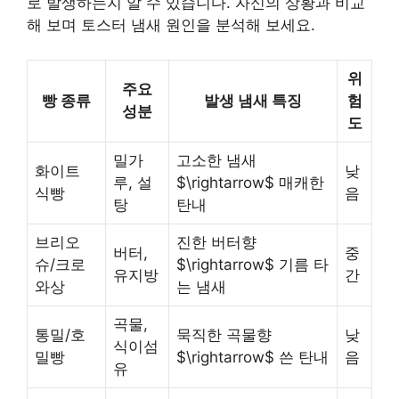
로 발생하는지 알 수 있습니다. 자신의 상황과 비교
해 보며 토스터 냄새 원인을 분석해 보세요.
위
주요
빵 종류
발생 냄새 특징
험
성분
도
밀가
고소한 냄새
화이트
낮
루, 설
$\rightarrow$ 매캐한
식빵
음
탕
탄내
브리오
진한 버터향
버터,
중
슈/크로
$\rightarrow$ 기름 타
유지방
간
와상
는 냄새
곡물,
통밀/호
묵직한 곡물향
낮
식이섬
밀빵
$\rightarrow$ 쓴 탄내
음
유