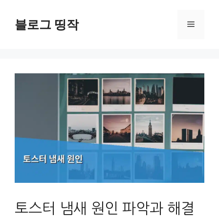
컨
텐
블로그 띵작
메
츠
로
뉴
건
너
뛰
기
토스터 냄새 원인 파악과 해결