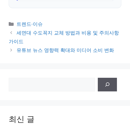
카
트렌드·이슈
테
세면대 수도꼭지 교체 방법과 비용 및 주의사항
고
가이드
리
유튜브 뉴스 영향력 확대와 미디어 소비 변화
검
색
최신 글