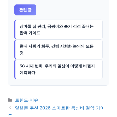
관련 글
장마철 집 관리, 곰팡이와 습기 걱정 끝내는
완벽 가이드
현대 사회의 화두, 간병 사회화 논의의 모든
것
5G 시대 변화, 우리의 일상이 어떻게 바뀔지
예측하다
카
트렌드·이슈
테
알뜰폰 추천 2026 스마트한 통신비 절약 가이
고
드