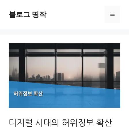
컨
텐
블로그 띵작
메
츠
로
뉴
건
너
뛰
기
디지털 시대의 허위정보 확산