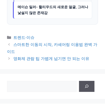
메이슨 밀러- 할리우드의 새로운 얼굴, 그러나
낯설지 않은 존재감
카
트렌드·이슈
테
스마트한 이동의 시작, 카셰어링 이용법 완벽 가
고
이드
리
영화제 관람 팁 가볍게 넘기면 안 되는 이유
검
색