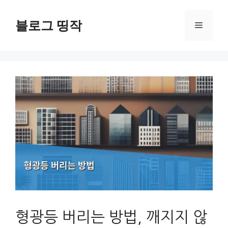
컨
텐
블로그 띵작
메
츠
로
뉴
건
너
뛰
기
형광등 버리는 방법, 깨지지 않