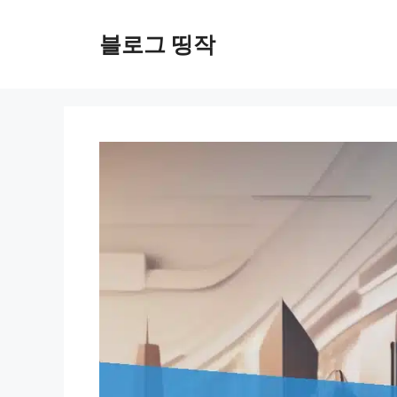
컨
텐
블로그 띵작
츠
로
건
너
뛰
기