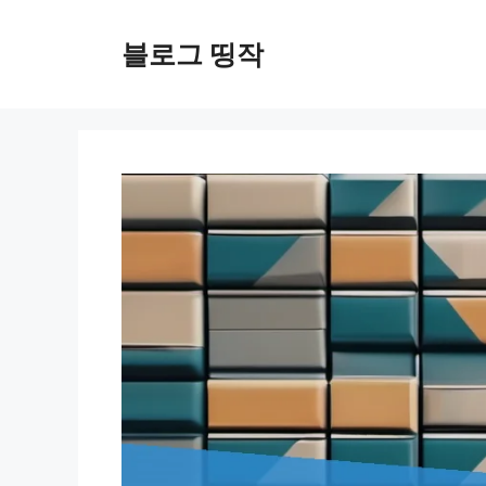
컨
텐
블로그 띵작
츠
로
건
너
뛰
기