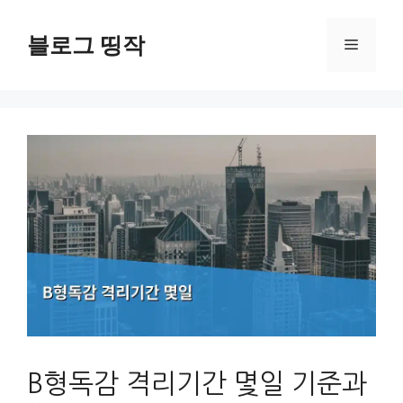
컨
텐
블로그 띵작
메
츠
로
뉴
건
너
뛰
기
B형독감 격리기간 몇일 기준과