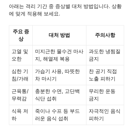
아래는 격리 기간 중 증상별 대처 방법입니다. 상황
에 맞게 적용해 보세요.
주요 증
대처 방법
주의사항
상
고열 및
미지근한 물수건 마사
과도한 냉찜질
오한
지, 해열제 복용
금지
심한 기
가습기 사용, 따뜻한
찬 공기 직접
침/가래
차 마시기
노출 피하기
근육통/
충분한 수면, 고단백
무리한 운동
무력감
식단 섭취
금지
식욕 저
죽이나 수프 등 부드
자극적인 음식
하
러운 음식 섭취
피하기