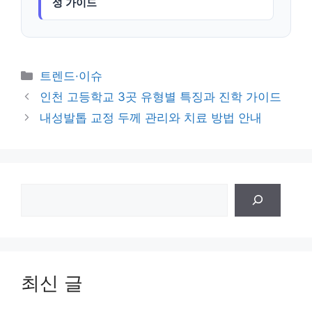
성 가이드
카
트렌드·이슈
테
인천 고등학교 3곳 유형별 특징과 진학 가이드
고
내성발톱 교정 두께 관리와 치료 방법 안내
리
검
색
최신 글